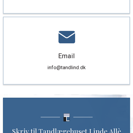
Email
info@tandlind.dk
Skriv til Tandlægehuset Linde Allè